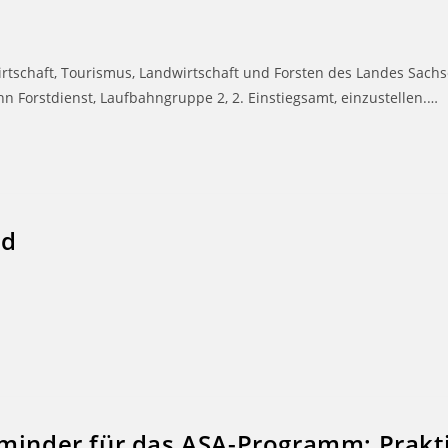
tschaft, Tourismus, Landwirtschaft und Forsten des Landes Sachs
n Forstdienst, Laufbahngruppe 2, 2. Einstiegsamt, einzustellen.…
ld
eminder für das ASA-Programm: Prak