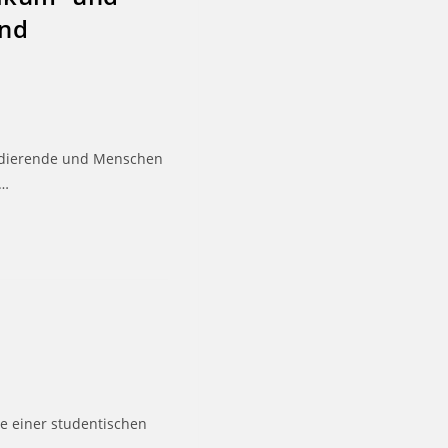
und
tudierende und Menschen
d…
le einer studentischen