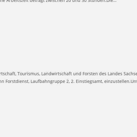
iche Arbeitszeit beträgt zwischen 20 und 30 Stunden.Die…
schaft, Tourismus, Landwirtschaft und Forsten des Landes Sachse
hn Forstdienst, Laufbahngruppe 2, 2. Einstiegsamt, einzustellen.U